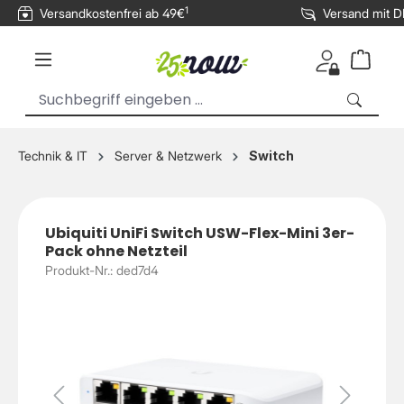
1
Versandkostenfrei ab 49€
Versand mit 
inhalt springen
Technik & IT
Server & Netzwerk
Switch
Ubiquiti UniFi Switch USW-Flex-Mini 3er-
Pack ohne Netzteil
Produkt-Nr.: ded7d4