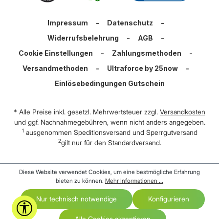
Impressum
-
Datenschutz
-
Widerrufsbelehrung
-
AGB
-
Cookie Einstellungen
-
Zahlungsmethoden
-
Versandmethoden
-
Ultraforce by 25now
-
Einlösebedingungen Gutschein
* Alle Preise inkl. gesetzl. Mehrwertsteuer zzgl.
Versandkosten
und ggf. Nachnahmegebühren, wenn nicht anders angegeben.
1
ausgenommen Speditionsversand und Sperrgutversand
2
gilt nur für den Standardversand.
Diese Website verwendet Cookies, um eine bestmögliche Erfahrung
bieten zu können.
Mehr Informationen ...
Nur technisch notwendige
Konfigurieren
Werkzeugleiste anzeigen
Alle Cookies akzeptieren