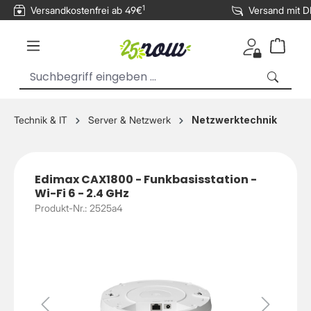
1
Versandkostenfrei ab 49€
Versand mit 
inhalt springen
Technik & IT
Server & Netzwerk
Netzwerktechnik
Edimax CAX1800 - Funkbasisstation -
Wi-Fi 6 - 2.4 GHz
Produkt-Nr.: 2525a4