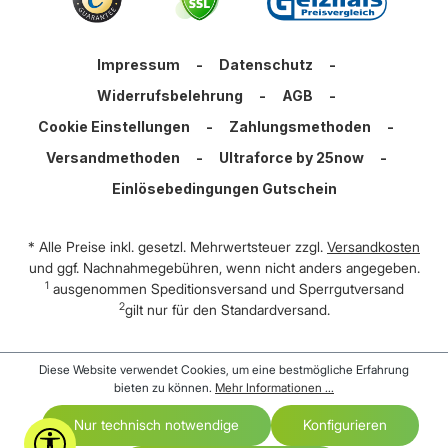
Impressum
-
Datenschutz
-
Widerrufsbelehrung
-
AGB
-
Cookie Einstellungen
-
Zahlungsmethoden
-
Versandmethoden
-
Ultraforce by 25now
-
Einlösebedingungen Gutschein
* Alle Preise inkl. gesetzl. Mehrwertsteuer zzgl.
Versandkosten
und ggf. Nachnahmegebühren, wenn nicht anders angegeben.
1
ausgenommen Speditionsversand und Sperrgutversand
2
gilt nur für den Standardversand.
Diese Website verwendet Cookies, um eine bestmögliche Erfahrung
bieten zu können.
Mehr Informationen ...
Nur technisch notwendige
Konfigurieren
Werkzeugleiste anzeigen