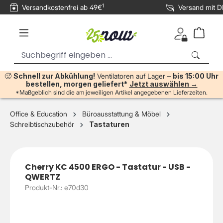
1
Versandkostenfrei ab 49€
Versand mit 
inhalt springen
🥵
Schnell zur Abkühlung!
Ventilatoren auf Lager –
bis 15:00 Uhr
bestellen, morgen geliefert*
Jetzt auswählen →
*Maßgeblich sind die am jeweiligen Artikel angegebenen Lieferzeiten.
Office & Education
Büroausstattung & Möbel
Schreibtischzubehör
Tastaturen
Cherry KC 4500 ERGO - Tastatur - USB -
QWERTZ
Produkt-Nr.: e70d30