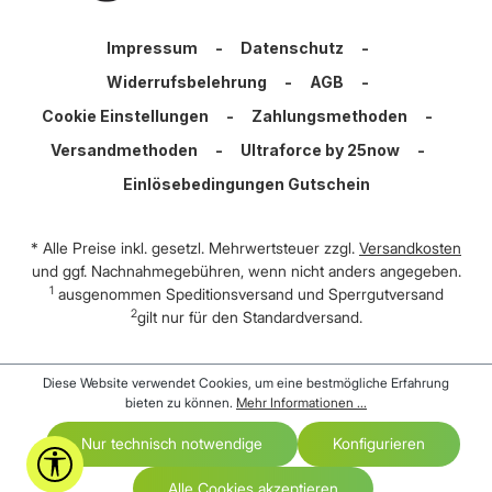
Impressum
-
Datenschutz
-
Widerrufsbelehrung
-
AGB
-
Cookie Einstellungen
-
Zahlungsmethoden
-
Versandmethoden
-
Ultraforce by 25now
-
Einlösebedingungen Gutschein
* Alle Preise inkl. gesetzl. Mehrwertsteuer zzgl.
Versandkosten
und ggf. Nachnahmegebühren, wenn nicht anders angegeben.
1
ausgenommen Speditionsversand und Sperrgutversand
2
gilt nur für den Standardversand.
Diese Website verwendet Cookies, um eine bestmögliche Erfahrung
bieten zu können.
Mehr Informationen ...
Nur technisch notwendige
Konfigurieren
Werkzeugleiste anzeigen
Alle Cookies akzeptieren