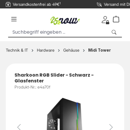
1
Versandkostenfrei ab 49€
Versand mit 
inhalt springen
Technik & IT
Hardware
Gehäuse
Midi Tower
Sharkoon RGB Slider - Schwarz -
Glasfenster
Produkt-Nr.: e4a70f