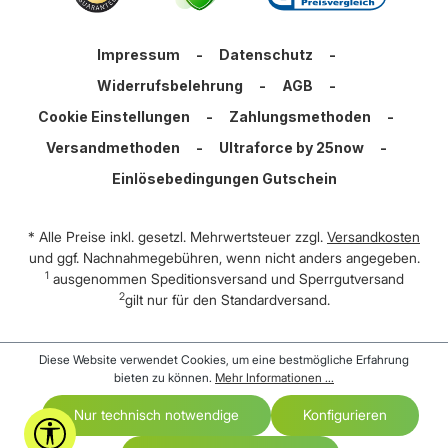
Impressum
-
Datenschutz
-
Widerrufsbelehrung
-
AGB
-
Cookie Einstellungen
-
Zahlungsmethoden
-
Versandmethoden
-
Ultraforce by 25now
-
Einlösebedingungen Gutschein
* Alle Preise inkl. gesetzl. Mehrwertsteuer zzgl.
Versandkosten
und ggf. Nachnahmegebühren, wenn nicht anders angegeben.
1
ausgenommen Speditionsversand und Sperrgutversand
2
gilt nur für den Standardversand.
Diese Website verwendet Cookies, um eine bestmögliche Erfahrung
bieten zu können.
Mehr Informationen ...
Nur technisch notwendige
Konfigurieren
Werkzeugleiste anzeigen