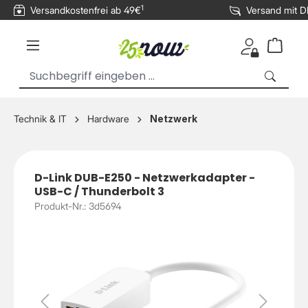
1
Versandkostenfrei ab 49€
Versand mit 
inhalt springen
Technik & IT
Hardware
Netzwerk
D-Link DUB-E250 - Netzwerkadapter -
USB-C / Thunderbolt 3
Produkt-Nr.: 3d5694