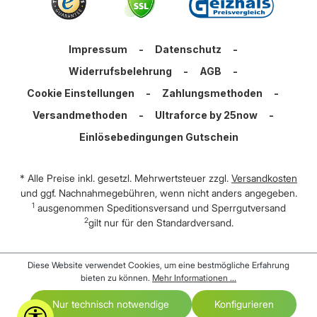
Impressum
-
Datenschutz
-
Widerrufsbelehrung
-
AGB
-
Cookie Einstellungen
-
Zahlungsmethoden
-
Versandmethoden
-
Ultraforce by 25now
-
Einlösebedingungen Gutschein
* Alle Preise inkl. gesetzl. Mehrwertsteuer zzgl.
Versandkosten
und ggf. Nachnahmegebühren, wenn nicht anders angegeben.
1
ausgenommen Speditionsversand und Sperrgutversand
2
gilt nur für den Standardversand.
Diese Website verwendet Cookies, um eine bestmögliche Erfahrung
bieten zu können.
Mehr Informationen ...
Nur technisch notwendige
Konfigurieren
Werkzeugleiste anzeigen