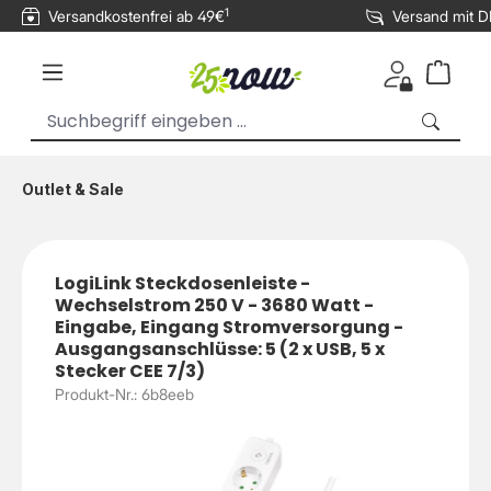
1
Versandkostenfrei ab 49€
Versand mit 
inhalt springen
Outlet & Sale
LogiLink Steckdosenleiste -
Wechselstrom 250 V - 3680 Watt -
Eingabe, Eingang Stromversorgung -
Ausgangsanschlüsse: 5 (2 x USB, 5 x
Stecker CEE 7/3)
Produkt-Nr.: 6b8eeb