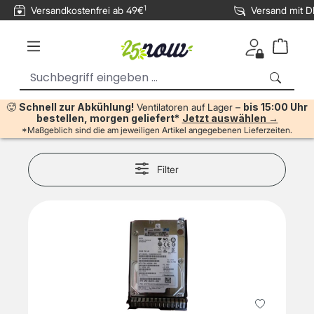
1
Versandkostenfrei ab 49€
Versand mit 
inhalt springen
🥵
Schnell zur Abkühlung!
Ventilatoren auf Lager –
bis 15:00 Uhr
bestellen, morgen geliefert*
Jetzt auswählen →
*Maßgeblich sind die am jeweiligen Artikel angegebenen Lieferzeiten.
Filter