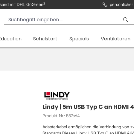
2
sand mit DHL GoGreen
persönlicher
Education
Schulstart
Specials
Ventilatoren
Lindy | 5m USB Typ C an HDMI
Produkt-Nr.: 557a64
Adapterkabel ermöglichen die Verbindung von zw
Standards.Dieses Lindy USB Typ C an HDMI 4K6