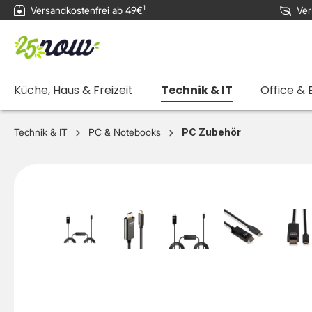
1
Versandkostenfrei ab 49€
Ver
e springen
Zur Hauptnavigation springen
Küche, Haus & Freizeit
Technik & IT
Office & 
Technik & IT
PC & Notebooks
PC Zubehör