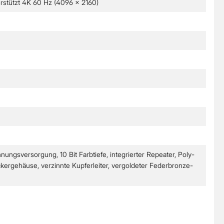
terstützt 4K 60 Hz (4096 x 2160)
gsversorgung, 10 Bit Farbtiefe, integrierter Repeater, Poly-
rgehäuse, verzinnte Kupferleiter, vergoldeter Federbronze-