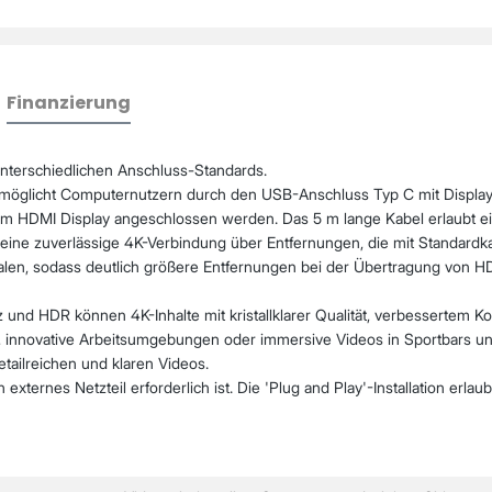
Finanzierung
nterschiedlichen Anschluss-Standards.
öglicht Computernutzern durch den USB-Anschluss Typ C mit Display
 HDMI Display angeschlossen werden. Das 5 m lange Kabel erlaubt ein 
eine zuverlässige 4K-Verbindung über Entfernungen, die mit Standardkabe
alen, sodass deutlich größere Entfernungen bei der Übertragung von H
nd HDR können 4K-Inhalte mit kristallklarer Qualität, verbessertem K
del, innovative Arbeitsumgebungen oder immersive Videos in Sportbars 
ailreichen und klaren Videos.
xternes Netzteil erforderlich ist. Die 'Plug and Play'-Installation erla