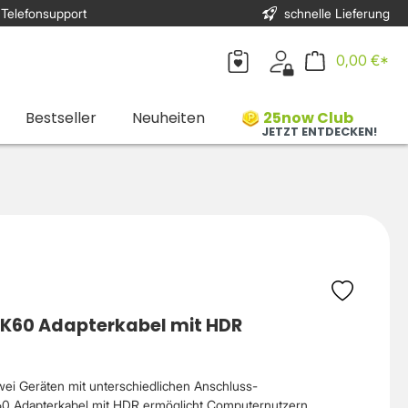
 Telefonsupport
schnelle Lieferung
0,00 €*
Bestseller
Neuheiten
25now Club
JETZT ENTDECKEN!
 4K60 Adapterkabel mit HDR
ei Geräten mit unterschiedlichen Anschluss-
0 Adapterkabel mit HDR ermöglicht Computernutzern