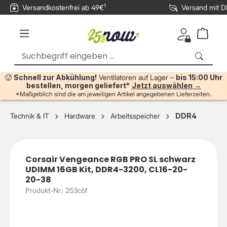
1
Versandkostenfrei ab 49€
Versand mit 
inhalt springen
🥵
Schnell zur Abkühlung!
Ventilatoren auf Lager –
bis 15:00 Uhr
bestellen, morgen geliefert*
Jetzt auswählen →
*Maßgeblich sind die am jeweiligen Artikel angegebenen Lieferzeiten.
Technik & IT
Hardware
Arbeitsspeicher
DDR4
Corsair Vengeance RGB PRO SL schwarz
UDIMM 16GB Kit, DDR4-3200, CL16-20-
20-38
Produkt-Nr.: 253c6f