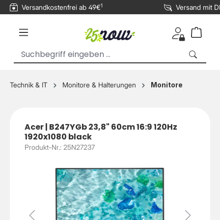
1
Versandkostenfrei ab 49€
Versand mit 
inhalt springen
Technik & IT
Monitore & Halterungen
Monitore
Acer | B247YGb 23,8" 60cm 16:9 120Hz
1920x1080 black
Produkt-Nr.: 25N27237