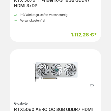
RTX 5070 Ti Phoenix-S 16GB GDDR7
HDMI 3xDP
1-3 Werktage, sofort versandfertig
Versandkostenfrei
1.112,28 €*
Gigabyte
RTX5060 AERO OC 8GB GDDR7 HDMI