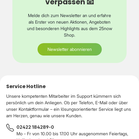
verpassen 📧
AbschaltungBeleuchteter Ein-/Aus-
SchalterWasserstandsanzeigeEdelstahl-
Melde dich zum Newsletter an und erfahre
ApplikationenEinfache ReinigungAbmessungen: ca. 25,4 ×
18,2 × 31,2 cmGewicht: ca. 1,3 kgLieferumfang1 × Emerio
als Erster von neuen Aktionen, Angeboten
Filterkaffeemaschine1 × Glaskanne1 × Permanentfilter1 ×
und besonderen Highlights aus dem 25now
Bedienungsanleitung
Shop.
Newsletter abonnieren
Service Hotline
Unsere kompetenten Mitarbeiter im Support kümmern sich
persönlich um dein Anliegen. Ob per Telefon, E-Mail oder über
unser Kontaktformular – ein lösungsorientierter Service liegt uns
am Herzen, genau wie unsere Kunden.
02422 184289-0
Mo - Fr von 10.00 bis 17.00 Uhr ausgenommen Feiertags,