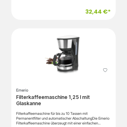
einfache Bedienung. Die S/S304-Heizplatte und das
verdeckte Heizelement, sorgen für eine gleichmäßige
32,44 €*
Hitzeverteilung. Dank des Trockengeh- und
Überhitzungsschutzes sowie des Überlaufschutzsystem
können Sie Ihren Kaffee sorgenfrei zubereiten.
Emerio
Filterkaffeemaschine 1,25 l mit
Glaskanne
Filterkaffeemaschine für bis zu 10 Tassen mit
Permanentfilter und automatischer AbschaltungDie Emerio
Filterkaffeemaschine überzeugt mit einer einfachen