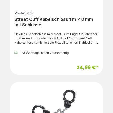
Master Lock
Street Cuff Kabelschloss 1 m × 8 mm
mit Schlüssel
Flexibles Kabelschloss mit Street-Cuff-Bügel für Fahrräder,
E-Bikes und E-Scooter Das MASTER LOCK Street Cuff
Kabelschloss kombiniert die Flexibilität eines Stahlseils mit
der sicheren Befestigung eines Street-Cuff-Bügels. Das 1
Meter lange, geflochtene Stahlkabel ermöglicht ein
1-3 Werktage, sofort versandfertig
einfaches Anschließen von Fahrrädern, E-Bikes, E-
Scootern oder Kinderwagen an Fahrradständern,
Zaunpfählen oder anderen festen Objekten. Der robuste
24,99 €*
Street-Cuff-Bügel lässt sich an verschiedenen Rahmen-
und Lenkerformen befestigen und sorgt für eine vielseitige
Anwendung. Das 8 mm starke Stahlkabel bietet eine hohe
Stabilität und bleibt gleichzeitig flexibel im Einsatz. Eine
widerstandsfähige Vinylbeschichtung schützt den
Fahrradrahmen zuverlässig vor Kratzern und
Beschädigungen. Der integrierte Schließzylinder mit
Stiftschließmechanismus bietet einen erhöhten Schutz
gegen Manipulationsversuche und lässt sich komfortabel
mit dem Schlüssel bedienen. Durch seine kompakte
Bauweise lässt sich das Schloss bequem transportieren und