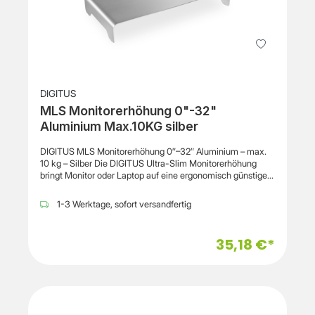
mmVerpackungstiefe70 mmVerpackungshöhe672
mmPaketgewicht3,17
kgVerpackungsartBoxVerpackungsdatenMenge pro
Packung1 Stück(e)Sonstige
FunktionenUrsprungslandChinaErgonomieIntegrierter USB-
HubJaUSB-Hub-Version2.0FüßeJaFußfarbeSchwarz
DIGITUS
MLS Monitorerhöhung 0"-32"
Aluminium Max.10KG silber
DIGITUS MLS Monitorerhöhung 0″–32″ Aluminium – max.
10 kg – Silber Die DIGITUS Ultra-Slim Monitorerhöhung
bringt Monitor oder Laptop auf eine ergonomisch günstigere
Arbeitshöhe und unterstützt damit eine komfortablere
Körperhaltung am Arbeitsplatz. Durch die erhöhte
1-3 Werktage, sofort versandfertig
Bildschirmposition können Nacken- und
Schulterbelastungen während längerer Arbeitsphasen
reduziert werden. Die stabile Konstruktion aus Aluminium
35,18 €*
sorgt für eine langlebige Nutzung und eine elegante Optik
auf dem Schreibtisch. Gleichzeitig bietet der
Monitorständer zusätzlichen Stauraum unter der Plattform,
sodass Tastatur oder andere Büroaccessoires platzsparend
verstaut werden können. Dank seines schlanken und
modernen Designs fügt sich die Monitorerhöhung