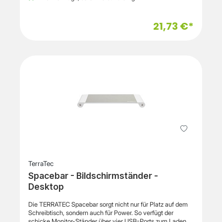
können Nacken und Schultern während längerer
Arbeitsphasen entlastet werden. Die stabile Konstruktion
aus Stahl und Pressspan sorgt für eine zuverlässige und
21,73 €*
langlebige Nutzung im Büro oder Homeoffice. Gleichzeitig
schafft der Ständer zusätzlichen Stauraum unter dem
Monitor, sodass Tastatur, Maus oder andere Bürogeräte
platzsparend verstaut werden können. Das schlichte und
funktionale Design fügt sich problemlos in unterschiedliche
Arbeitsumgebungen ein. Der Monitorständer eignet sich
ideal zur Organisation des Arbeitsplatzes und unterstützt
eine ergonomische Bildschirmposition. Eigenschaften
Hersteller: equip Produktname: Pro Monitorständer
Produkttyp: Monitorständer / Monitorerhöhung Modell:
650880 Vorgesehene Verwendung: Büro, Homeoffice
Material: Pressspan, Stahl Farbe: Schwarz Funktion:
Monitorerhöhung für ergonomische Bildschirmposition und
Arbeitsplatzorganisation EAN: 4015867222133 Technische
Daten Breite: 500 mm Tiefe: 260 mm Höhe: 120 mm
Lieferumfang 1 × equip Pro Monitorständer (650880)
TerraTec
Spacebar - Bildschirmständer -
Desktop
Die TERRATEC Spacebar sorgt nicht nur für Platz auf dem
Schreibtisch, sondern auch für Power. So verfügt der
schicke Monitor-Ständer über vier USB-Ports zum Laden