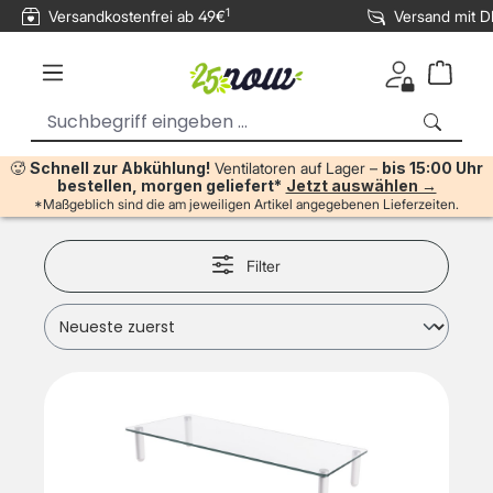
1
Versandkostenfrei ab 49€
Versand mit 
inhalt springen
🥵
Schnell zur Abkühlung!
Ventilatoren auf Lager –
bis 15:00 Uhr
bestellen, morgen geliefert*
Jetzt auswählen →
*Maßgeblich sind die am jeweiligen Artikel angegebenen Lieferzeiten.
Filter