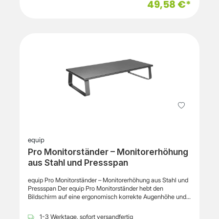
49,58 €*
höhenverstellbaren Konstruktion kann die Monitorhöhe in
mehreren Stufen angepasst werden, wodurch eine
individuelle Anpassung an unterschiedliche Arbeitsplätze
möglich ist. Der zusätzliche Stauraum unter der Plattform
ermöglicht das platzsparende Verstauen von Tastatur oder
Laptop. Dadurch bleibt der Arbeitsplatz aufgeräumt und
effizient organisiert. Eigenschaften Hersteller: Fellowes
Produktname: Office Suites Monitor Riser Produkttyp:
Monitorständer / Monitorerhöhung Modell: 8031101
Vorgesehene Verwendung: Büro, Homeoffice Geeignet für:
Monitore und TFT-Bildschirme Höhenverstellbar: Ja
Material: Kunststoff Farbe: Schwarz / Grau Maximale
Belastbarkeit: 36 kg Funktion: Monitorerhöhung für
ergonomische Bildschirmposition EAN: 0043859470976
Technische Daten Breite: 500 mm Tiefe: 364 mm
Höhenverstellbarkeit: 100 – 150 mm Höhenstufen: 5
Lieferumfang 1 × Fellowes Office Suites Monitor Riser
equip
(8031101)
Pro Monitorständer – Monitorerhöhung
aus Stahl und Pressspan
equip Pro Monitorständer – Monitorerhöhung aus Stahl und
Pressspan Der equip Pro Monitorständer hebt den
Bildschirm auf eine ergonomisch korrekte Augenhöhe und
unterstützt damit eine komfortablere Körperhaltung am
Arbeitsplatz. Durch die erhöhte Position des Monitors
1-3 Werktage, sofort versandfertig