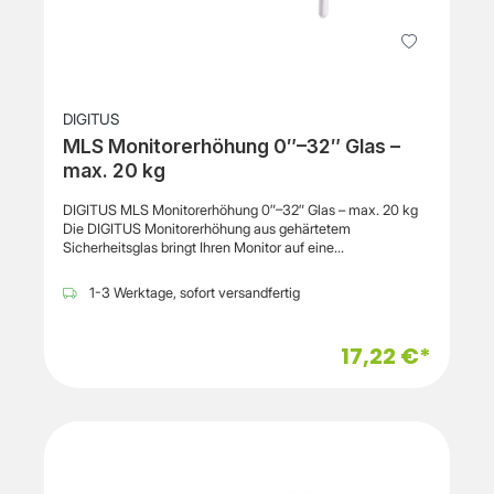
DIGITUS
MLS Monitorerhöhung 0″–32″ Glas –
max. 20 kg
DIGITUS MLS Monitorerhöhung 0″–32″ Glas – max. 20 kg
Die DIGITUS Monitorerhöhung aus gehärtetem
Sicherheitsglas bringt Ihren Monitor auf eine
ergonomischere Arbeitshöhe und unterstützt damit eine
komfortablere Haltung am Arbeitsplatz. Durch die erhöhte
1-3 Werktage, sofort versandfertig
Position des Bildschirms können Nacken und Schultern
während längerer Arbeitsphasen entlastet werden. Die
stabile Glasplatte bietet eine sichere Ablage für Monitore
17,22 €*
bis zu 32 Zoll und trägt Geräte mit einem Gewicht von bis
zu 20 kg. Rutschhemmende Silikonfüße sorgen zusätzlich
für einen festen Stand und schützen gleichzeitig die
Oberfläche des Schreibtisches. Durch das schlanke Design
schafft die Monitorerhöhung zusätzlichen Stauraum unter
dem Monitor, sodass Tastatur, Maus oder andere
Bürogeräte platzsparend verstaut werden können. Dadurch
eignet sich die Erhöhung ideal für Büroarbeitsplätze oder