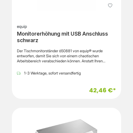
Funktion: höhenverstellbarer Schreibtischaufsatz für Sitz-
Steh-Arbeitsplätze EAN: 4016032481874 Technische
Daten Breite: 670 mm Tiefe: 470 mm Höhenverstellbarkeit:
45 – 405 mm Höhenstufen: 6 Lieferumfang 1 × DIGITUS
höhenverstellbarer Schreibtischaufsatz (DA-90445)
equip
Monitorerhöhung mit USB Anschluss
schwarz
Der Tischmonitorständer 650881 von equip® wurde
entworfen, damit Sie sich von einem chaotischen
Arbeitsbereich verabschieden können. Anstatt Ihren
Monitor direkt auf den Schreibtisch zu stellen, hebt dieser
hochwertige Ständer ihn in eine ergonomisch korrekte
1-3 Werktage, sofort versandfertig
Augenposition und bietet gleichzeitig zusätzlichen
Arbeitsplatz und mehr Stauraum für weniger Unordnung.
Reduzieren Sie die Belastung von Augen und Nacken und
42,46 €*
arbeiten Sie effizienter in einer besser organisierten
Umgebung. und verfügt über 3 USB 2.0-Anschlüsse, mit
denen Sie verwendet werden
können.MontageHöchstgewichtskapazität15
kgBefestigungstypTisch/BankMontageFreistehendAnzahl
der Display
unterstützt1DesignProduktfarbeSchwarzGewicht und
AbmessungenBreite600 mmTiefe210 mmHöhe97
mmGewicht2,67 kgVerpackungsbreite265