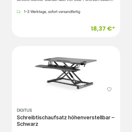
von Smartphone und Tablet. Gleichzeitig bringt er den
Monitor eine optimale Arbeitshöhe und verstaut iMac oder
1-3 Werktage, sofort versandfertig
Laptop. Lästige Kabel führen so nicht mehr über den
Schreibtisch und das kostbare Notebook wird sicher
verwahrt - auch für Tastatur und Maus hat die TERRATEC
18,37 €*
Spacebar
Platz.AllgemeinProdukttypBildschirmständerPlatzierung/M
ontageDesktopProduktmaterialAluminium
DIGITUS
Schreibtischaufsatz höhenverstellbar –
Schwarz