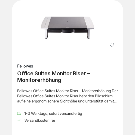
Fellowes
Office Suites Monitor Riser –
Monitorerhöhung
Fellowes Office Suites Monitor Riser – Monitorerhöhung Der
Fellowes Office Suites Monitor Riser hebt den Bildschirm
auf eine ergonomischere Sichthöhe und unterstützt damit
eine komfortable Körperhaltung am Arbeitsplatz. Durch die
erhöhte Position des Monitors können Nacken und
1-3 Werktage, sofort versandfertig
Schultern während längerer Arbeitsphasen entlastet
Versandkostenfrei
werden. Die stabile Plattform eignet sich für herkömmliche
Monitore sowie TFT-Bildschirme und trägt Geräte mit
einem Gewicht von bis zu 36 kg. Dank der