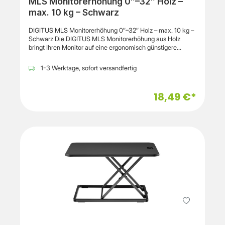
MLS Monitorerhöhung 0″–32″ Holz –
max. 10 kg – Schwarz
DIGITUS MLS Monitorerhöhung 0″–32″ Holz – max. 10 kg –
Schwarz Die DIGITUS MLS Monitorerhöhung aus Holz
bringt Ihren Monitor auf eine ergonomisch günstigere
Arbeitshöhe und unterstützt damit eine komfortablere
Sitzhaltung am Arbeitsplatz. Durch die erhöhte
1-3 Werktage, sofort versandfertig
Bildschirmposition können Nacken- und
Schulterbelastungen während längerer Arbeitsphasen
reduziert werden. Der modulare Aufbau des Standfußes
18,49 €*
ermöglicht eine flexible Anpassung der Höhe. Durch das
Hinzufügen oder Entfernen von Stützelementen kann die
Monitorhöhe individuell eingestellt werden, sodass eine
ergonomische Bildschirmposition erreicht wird. Die stabile
Konstruktion eignet sich für Monitore bis zu 32 Zoll und
bietet eine maximale Tragfähigkeit von bis zu 10 kg.
Gleichzeitig schafft der Monitorständer zusätzlichen
Stauraum unter der Plattform, wodurch Tastatur oder
Büroaccessoires platzsparend verstaut werden können.
Eigenschaften Hersteller: DIGITUS Produktname: MLS
Monitorerhöhung Produkttyp: Monitorständer /
Monitorerhöhung Modell: DA-90458 Vorgesehene
Verwendung: Büro, Homeoffice Geeignet für: Monitore von
0″ bis 32″ Material: Holz, Metall Farbe: Schwarz Maximale
Belastbarkeit: 10 kg Funktion: Monitorerhöhung mit