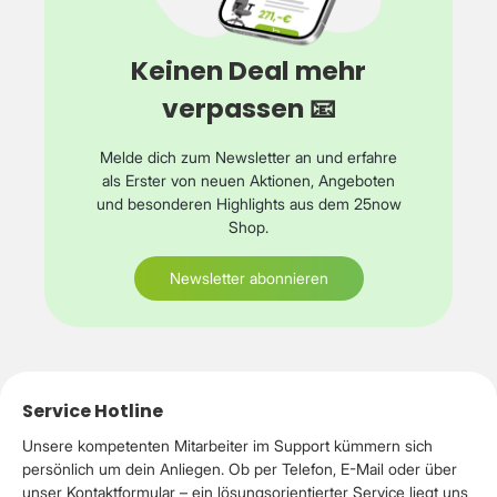
HighlightsHersteller: EmerioModell: PO-115984Serie:
Pizzarette Original Cool TouchProdukttyp:
PizzaofenGeeignet für bis zu 6 PersonenLeistung: 1.200
Keinen Deal mehr
WSpannung: 220–240 V, 50–60 HzHandgefertigte
Terrakotta-HaubeCool-Touch-Konstruktion für geringere
verpassen 📧
AußentemperaturOberes und unteres
HeizelementEmaillierte Backplatte mit
AntihaftbeschichtungBackzeit: ca. 5–8 MinutenFür bis zu 6
Melde dich zum Newsletter an und erfahre
Mini-Pizzen gleichzeitigMax. Pizzadurchmesser: ca. 11
als Erster von neuen Aktionen, Angeboten
cmKontrollleuchteBPA-freie Materialien mit
und besonderen Highlights aus dem 25now
LebensmittelkontaktRutschfeste StandfüßeKabellänge: ca.
1,5 mFarbe: Schwarz / TerrakottaMaße (L × B × H): ca. 44 ×
Shop.
44 × 27 cmGewicht: ca. 7,3 kgLieferumfang1 × Emerio
Pizzarette Original Cool Touch Pizzaofen6 × Isolierte
Newsletter abonnieren
Pizzaheber1 × Teigausstecher1 × Bedienungsanleitung
Service Hotline
Unsere kompetenten Mitarbeiter im Support kümmern sich
persönlich um dein Anliegen. Ob per Telefon, E-Mail oder über
unser Kontaktformular – ein lösungsorientierter Service liegt uns