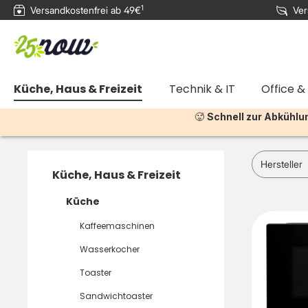
1
Versandkostenfrei ab 49€
Ver
e springen
Zur Hauptnavigation springen
Küche, Haus & Freizeit
Technik & IT
Office &
🥵
Schnell zur Abkühlu
Hersteller
Küche, Haus & Freizeit
Küche
Kaffeemaschinen
Wasserkocher
Toaster
Sandwichtoaster