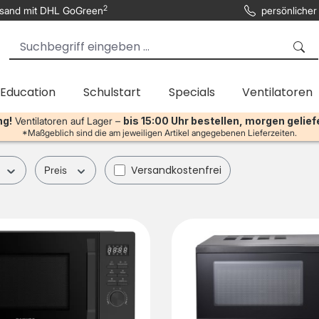
2
sand mit DHL GoGreen
persönlicher
 Education
Schulstart
Specials
Ventilatoren
ng!
Ventilatoren auf Lager –
bis 15:00 Uhr bestellen, morgen gelief
*Maßgeblich sind die am jeweiligen Artikel angegebenen Lieferzeiten.
Filter hinzufügen: Versandkostenfrei
Versandkostenfrei
Preis