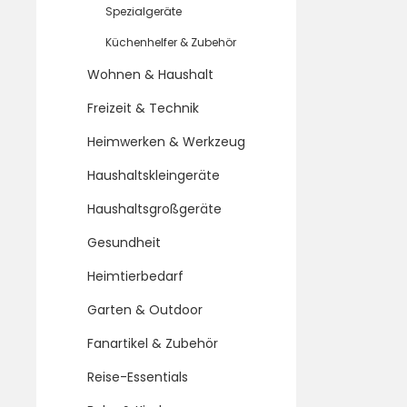
schlichte D
Spezialgeräte
verschiede
verbindet F
Küchenhelfer & Zubehör
Bauweise. 
Produktna
Wohnen & Haushalt
Mikrowelle
für: Erwärm
Freizeit & Technik
Speisen Mat
Schwarz / S
Heimwerken & Werkzeug
mehreren L
8698902509
Mikrowelle
Haushaltskleingeräte
Stufen Fas
Drehregler 
Haushaltsgroßgeräte
452 mm Ti
Stromversor
Gesundheit
× Daewoo 
Drehteller 
Heimtierbedarf
Garten & Outdoor
Fanartikel & Zubehör
Reise-Essentials