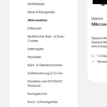
Waffeleisen
Mixer & Rührgeräte
Daewoo
Mikrowellen
Mikrow
Fritteusen
Multikocher, Reis- & Slow-
Daewoo Mi
Cooker
Daewoo Mi
eine kompa
Elektrogrills
Funktionen 
Küche. Mit 
1-3 Wer
Pizzaöfen
Mikrowellen
Versand
schnell erh
Kühl- & Gefrierschränke
unterstütze
Alltag. Meh
Aufbewahrung & To-Go
eine flexib
Lebensmitt
Porzellan von FIFTYEIGHT
können Ger
Products
schnell erw
einfache H
Kochgeschirr
großzügige 
für Teller 
Koch- & Backgeräte
sich ideal 