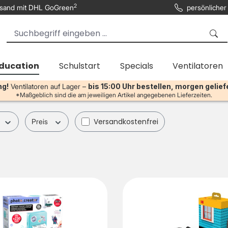
2
sand mit DHL GoGreen
persönlicher
Education
Schulstart
Specials
Ventilatoren
ng!
Ventilatoren auf Lager –
bis 15:00 Uhr bestellen, morgen gelief
*Maßgeblich sind die am jeweiligen Artikel angegebenen Lieferzeiten.
Filter hinzufügen: Versandkostenfrei
Versandkostenfrei
Preis