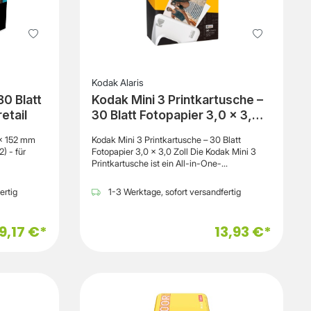
Kodak Alaris
0 Blatt
Kodak Mini 3 Printkartusche –
etail
30 Blatt Fotopapier 3,0 × 3,0
Zoll
x 152 mm
Kodak Mini 3 Printkartusche – 30 Blatt
) - für
Fotopapier 3,0 × 3,0 Zoll Die Kodak Mini 3
Printkartusche ist ein All-in-One-
Kartuschenset für Kodak Sofortbilddrucker
und enthält Fotopapier sowie Farbband in
ertig
1-3 Werktage, sofort versandfertig
erAusführung
einer praktischen Komplettlösung. Das Set
ößen102 x
besteht aus drei Printkartuschen mit jeweils
10 Blatt Fotopapier und ermöglicht insgesamt
9,17 €*
13,93 €*
30 Ausdrucke im quadratischen 3,0 × 3,0 Zoll
Format. Durch das kompakte Bildformat
ak Photo
eignet sich die Kartusche ideal für
Sofortbilder, Erinnerungsfotos und kreative
Fotodrucke im Alltag. Die integrierte 4PASS-
Drucktechnologie sorgt für farbintensive
Ausdrucke mit hoher Detailgenauigkeit und