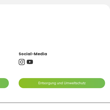
Stromversorgung: wiederaufladbarer Akku
Lieferumfang 1 × Kodak Alaris Photo Printer
Mini 3 Retro (P300RY) 1 × Starter-Kartusche
mit Fotopapier 1 × Ladekabel 1 ×
Benutzerhandbuch
Social-Media
Entsorgung und Umweltschutz