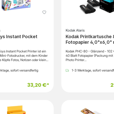
s
Kodak Alaris
ys Instant Pocket
Kodak Printkartusche 8
Fotopapier 4,0"x6,0" r
oys Instant Pocket Printer ist ein
Kodak PHC-80 - Glänzend - 102 
Mini-Fotodrucker, mit dem Kinder
40 Blatt Fotopapier (Packung mit 2
e Köpfe Fotos, Notizen oder kleine
Photo Printer
rekt vom Smartphone ausdrucken
DockAllgemeinPackungsmenge2
ür spontane Erinnerungen zum
(Spezifikationen gelten für einen
ktage, sofort versandfertig
1-3 Werktage, sofort versandf
Dank Bluetooth-Verbindung und
Artikel)MediaMedientypFotopapi
ng lassen sich Bilder, Texte oder
der OberflächeGlänzendMediengr
erhalb weniger Sekunden vom
152 mmDrucktechnologieThermal
33,20 €*
2
n Drucker senden – für schnelles
TransferEnthaltene Menge40
liziertes Drucken unterwegs. Die
BlattInformationen zur
hermodruck-Technologie
KompatibilitätKompatibel mitKod
t komplett ohne Tinte oder
Printer Dock
 für sauberes Drucken ohne
. Mit einer Druckauflösung von
dpi entstehen klare Schwarz-