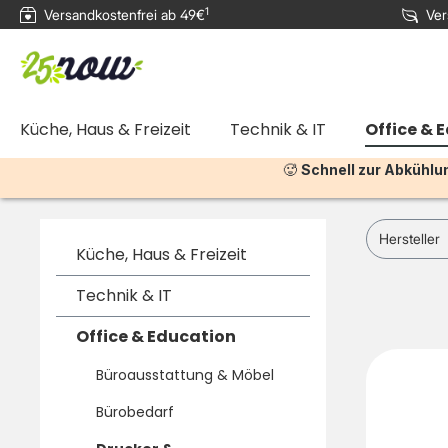
1
Versandkostenfrei ab 49€
Ver
e springen
Zur Hauptnavigation springen
Küche, Haus & Freizeit
Technik & IT
Office & 
🥵
Schnell zur Abkühlu
Hersteller
Küche, Haus & Freizeit
Technik & IT
Office & Education
Büroausstattung & Möbel
Bürobedarf