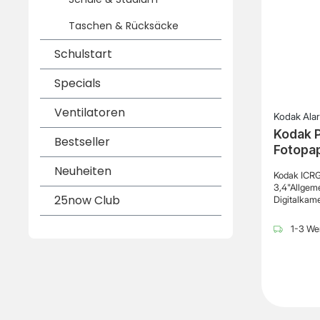
Weiß-Ausdr
Illustration
Taschen & Rücksäcke
Ergebnisse
passende Ap
Schulstart
Rahmen ode
bevor sie g
gestaltete 
Specials
sind mehrer
teilweise a
Ventilatoren
Ausdrucke d
Kodak Alar
werden kön
Kodak P
Bestseller
kompakte D
Fotopap
problemlos 
kreative Ide
Neuheiten
Kodak ICRG
Instant Poc
3,4"Allgem
für Kinder, 
25now Club
Digitalkam
Scrapbookin
mpatible M
1-3 Wer