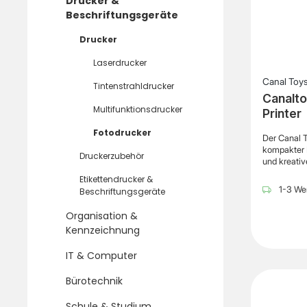
Drucker &
Beschriftungsgeräte
Drucker
Laserdrucker
Canal Toy
Tintenstrahldrucker
Canalto
Multifunktionsdrucker
Printer
Fotodrucker
Der Canal T
kompakter 
Druckerzubehör
und kreativ
Designs di
Etikettendrucker &
können – f
1-3 Wer
Beschriftungsgeräte
Anfassen. 
App-Steueru
Organisation &
Labels inn
Kennzeichnung
Handy an de
und unkomp
IT & Computer
moderne T
funktionier
Patronen –
Bürotechnik
Folgekosten
bis zu 200 
Schule & Studium