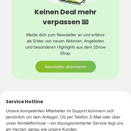
Technische Daten Breite: 650 mm Tiefe: 200 mm Höhe:
20–30 mm (abhängig von Position) Befestigung:
Keinen Deal mehr
Tischklemme Form: ergonomisch Lieferumfang 1 × R-Go
Armlehne ergonomisch – Schwarz
verpassen 📧
Melde dich zum Newsletter an und erfahre
als Erster von neuen Aktionen, Angeboten
und besonderen Highlights aus dem 25now
Shop.
Newsletter abonnieren
Service Hotline
Unsere kompetenten Mitarbeiter im Support kümmern sich
persönlich um dein Anliegen. Ob per Telefon, E-Mail oder über
unser Kontaktformular – ein lösungsorientierter Service liegt uns
am Herzen, genau wie unsere Kunden.