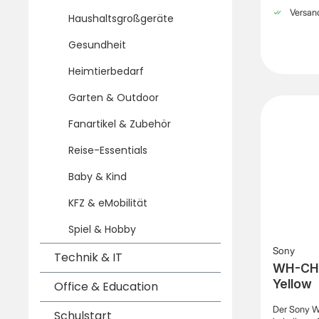
einem mode
Versand
Bluetooth® 
Haushaltsgroßgeräte
Freiheit be
Streamen vo
Gesundheit
Kopfhörer a
mm-Audioka
Heimtierbedarf
werden. Das
einen modi
Garten & Outdoor
Kopfhörer 
Alltag. Für
Fanartikel & Zubehör
Umgebungsg
Noise Senso
Reise-Essentials
Sony V1-Pro
ungestört g
Telefonate 
Baby & Kind
Sound Mode
Umgebungsg
KFZ & eMobilität
sodass wic
weiterhin 
Spiel & Hobby
Über die S
sich Noise 
Sony
Technik & IT
Audioeinste
WH-CH
integrierte
Wiedergabez
Yellow
Office & Education
Geräuschun
Stunden oh
Der Sony W
Schulstart
Schnelllade