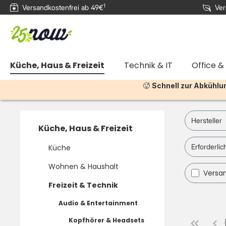
1
Versandkostenfrei ab 49€
Ver
e springen
Zur Hauptnavigation springen
Küche, Haus & Freizeit
Technik & IT
Office &
🥵
Schnell zur Abkühlu
Hersteller
Küche, Haus & Freizeit
Erforderlic
Küche
Wohnen & Haushalt
Filter
Versan
Freizeit & Technik
Audio & Entertainment
Kopfhörer & Headsets