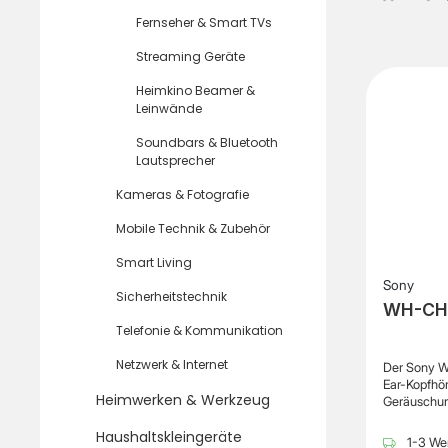
Fernseher & Smart TVs
Streaming Geräte
Heimkino Beamer &
Leinwände
Soundbars & Bluetooth
Lautsprecher
Kameras & Fotografie
Mobile Technik & Zubehör
Smart Living
Sony
Sicherheitstechnik
WH-CH7
Telefonie & Kommunikation
Netzwerk & Internet
Der Sony W
Ear-Kopfhör
Heimwerken & Werkzeug
Geräuschun
der hervor
Haushaltskleingeräte
Tragekomfor
1-3 Wer