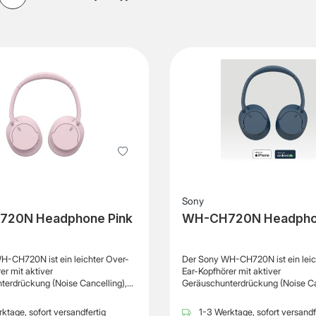
Sony
20N Headphone Pink
WH-CH720N Headpho
H-CH720N ist ein leichter Over-
Der Sony WH-CH720N ist ein leic
er mit aktiver
Ear-Kopfhörer mit aktiver
terdrückung (Noise Cancelling),
Geräuschunterdrückung (Noise Ca
ragenden Klang, hohen
der erstklassigen Klang, hohen T
t und eine lange Akkulaufzeit in
und eine lange Akkulaufzeit in ei
ktage, sofort versandfertig
1-3 Werktage, sofort versandf