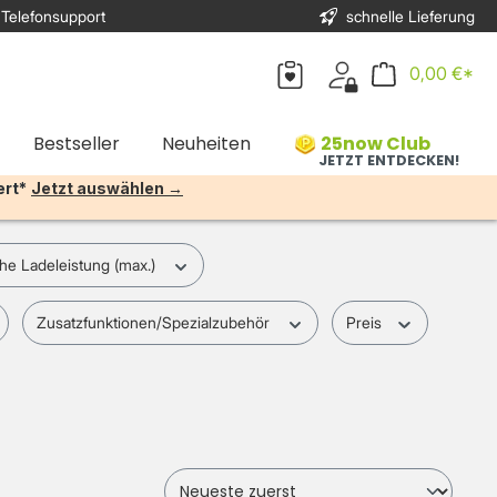
 Telefonsupport
schnelle Lieferung
0,00 €*
Bestseller
Neuheiten
25now Club
JETZT ENTDECKEN!
ert*
Jetzt auswählen →
che Ladeleistung (max.)
Zusatzfunktionen/Spezialzubehör
Preis