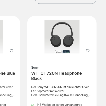
Sony
ne Blue
WH-CH720N Headphone
Black
hter Over-
Der Sony WH-CH720N ist ein leichter Over-
Ear-Kopfhörer mit aktiver
ncelling),
Geräuschunterdrückung (Noise Cancelling),
ragekomfort
der erstklassigen Klang, hohen Tragekomfort
nem
und eine lange Akkulaufzeit in einem
ertig
1-3 Werktage, sofort versandfertig