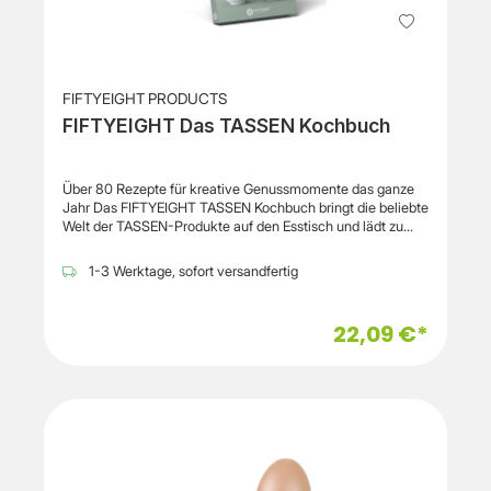
Höhe: 6,5 cm Gewicht: ca. 711 g Besonderheit: Logo-
Prägung auf der Unterseite Hochwertige Verarbeitung
Lieferumfang: 1 Butterdose mit Deckel
FIFTYEIGHT PRODUCTS
FIFTYEIGHT Das TASSEN Kochbuch
Über 80 Rezepte für kreative Genussmomente das ganze
Jahr Das FIFTYEIGHT TASSEN Kochbuch bringt die beliebte
Welt der TASSEN-Produkte auf den Esstisch und lädt zu
einer kulinarischen Reise durch die Jahreszeiten ein. Auf
224 Seiten erwarten Hobbyköche und Genussliebhaber
1-3 Werktage, sofort versandfertig
mehr als 80 abwechslungsreiche Rezepte – von herzhaften
Snacks und Dips über Suppen, Salate und Brote bis hin zu
Pasta-Gerichten, Kuchen und Keksen. Das Buch verbindet
22,09 €*
kreative Rezeptideen mit der unverwechselbaren
Handschrift der FIFTYEIGHT-Welt und sorgt für Freude beim
Kochen und Genießen. Die Rezepte sind übersichtlich
gestaltet und werden durch zahlreiche Tipps und
Anregungen ergänzt. Der Fokus liegt auf einer vielseitigen,
überwiegend vegetarisch inspirierten Küche, die sich für
unterschiedlichste Anlässe eignet – vom entspannten
Familienessen bis zur geselligen Runde mit Freunden. Die
hochwertige Hardcover-Ausführung macht das Kochbuch