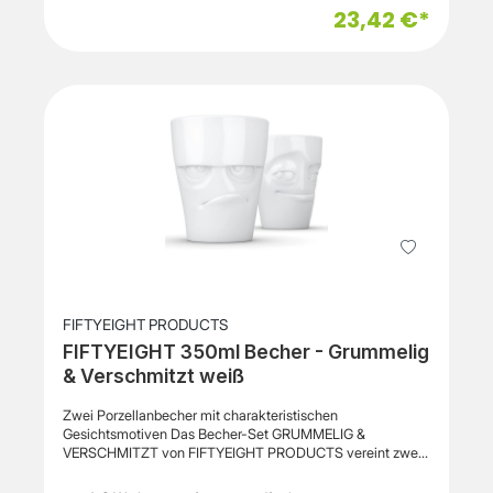
und einer Höhe von 4,6 cm bieten die Teller ausreichend
23,42 €*
Platz für vielfältige Gerichte. Das robuste Hartporzellan in
bruchsicherer Hotelqualität sorgt für eine langlebige
Nutzung im Alltag. Die Teller sind spülmaschinenfest und
mikrowellengeeignet und überzeugen durch ihre
hochwertige Verarbeitung. Der geschliffene Fuß
unterstreicht die Qualität zusätzlich. Gefertigt werden die
Teller zu 100 % in Deutschland. Produkteigenschaften
Hersteller: FIFTYEIGHT PRODUCTS Produkttyp: Tiefer
Teller Modell: Mit Biss Setumfang: 2 Teller Material:
Hartporzellan Farbe: Weiß Durchmesser: 24 cm Höhe: 4,6
cm Füllmenge: ca. 480 ml je Teller Gewicht: ca. 580 g je
Teller Spülmaschinenfest Mikrowellengeeignet
Bruchsichere Hotelqualität Geschliffener Fuß 100 % Made
in Germany Lieferumfang: 2 tiefe Teller
FIFTYEIGHT PRODUCTS
FIFTYEIGHT 350ml Becher - Grummelig
& Verschmitzt weiß
Zwei Porzellanbecher mit charakteristischen
Gesichtsmotiven Das Becher-Set GRUMMELIG &
VERSCHMITZT von FIFTYEIGHT PRODUCTS vereint zwei
ausdrucksstarke Gesichter der beliebten TASSEN-
Kollektion in einem hochwertigen Set. Die