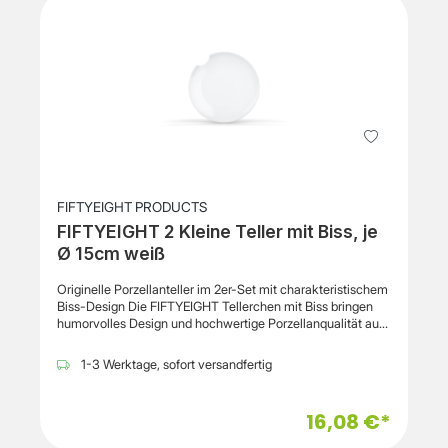
FIFTYEIGHT PRODUCTS
FIFTYEIGHT 2 Kleine Teller mit Biss, je
Ø 15cm weiß
Originelle Porzellanteller im 2er-Set mit charakteristischem
Biss-Design Die FIFTYEIGHT Tellerchen mit Biss bringen
humorvolles Design und hochwertige Porzellanqualität auf
den Tisch. Mit ihrem markanten „Biss“ am Tellerrand setzen
die kleinen Teller besondere Akzente und ergänzen die
1-3 Werktage, sofort versandfertig
beliebten TASSEN-Produkte von FIFTYEIGHT ideal. Dank
ihres kompakten Durchmessers von 15 cm eignen sie sich
hervorragend für Brot, Butter, kleine Vorspeisen, Desserts
16,08 €*
oder asiatische Beilagen. Auch als Unterteller für die 350-
ml-Henkelbecher der Serie sind sie eine praktische