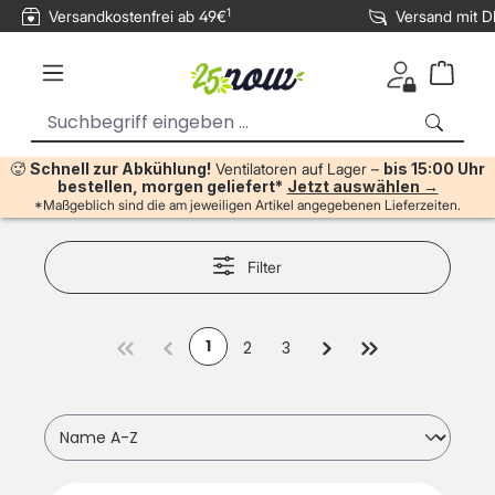
1
Versandkostenfrei ab 49€
Versand mit 
inhalt springen
🥵
Schnell zur Abkühlung!
Ventilatoren auf Lager –
bis 15:00 Uhr
bestellen, morgen geliefert*
Jetzt auswählen →
*Maßgeblich sind die am jeweiligen Artikel angegebenen Lieferzeiten.
Filter
1
2
3