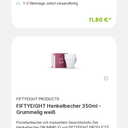
Geschirrtuch seinen unverwechselbaren Charakter und
1-3 Werktage, sofort versandfertig
ergänzt die beliebte TV-Tassen-Kollektion der Marke.
Gefertigt aus 100 % biologisch angebauter Baumwolle,
bietet das Tuch eine nachhaltige Materialqualität für den
11,80 €*
täglichen Einsatz in der Küche. Die Produktion erfolgt
ethisch, der Druck wird in Deutschland umgesetzt. Mit einer
Größe von 50 x 70 cm eignet sich das Geschirrhandtuch
ideal zum Abtrocknen und Polieren von Geschirr sowie für
allgemeine Küchenarbeiten. Zum Lieferumfang gehört
neben dem Geschirrtuch eine Bastelüberraschung mit
Lesezeichen und Papier-Bechern zum Ausschneiden und
Falten. Produkteigenschaften Hersteller: FIFTYEIGHT
PRODUCTS Produkttyp: Geschirrhandtuch Modell: SPÜL-
Hilfe Material: 100 % biologisch angebaute Baumwolle
Design: Vintage Edition „seit 1958“ Abmessungen: 50 x 70
cm Gewicht: ca. 70 g Ethische Produktion Bedruckt in
Deutschland Made in Germany Lieferumfang: 1
Geschirrhandtuch inklusive Bastelüberraschung
FIFTYEIGHT PRODUCTS
FIFTYEIGHT Henkelbecher 350ml -
Grummelig weiß
Porzellanbecher mit markantem Gesichtsmotiv Der
Henkelbecher GRUMMELIG von FIFTYEIGHT PRODUCTS