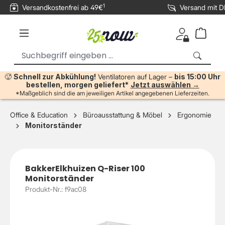
1
Versandkostenfrei ab 49€
Versand mit 
inhalt springen
🥵
Schnell zur Abkühlung!
Ventilatoren auf Lager –
bis 15:00 Uhr
bestellen, morgen geliefert*
Jetzt auswählen →
*Maßgeblich sind die am jeweiligen Artikel angegebenen Lieferzeiten.
Office & Education
Büroausstattung & Möbel
Ergonomie
Monitorständer
BakkerElkhuizen Q-Riser 100
Monitorständer
Produkt-Nr.: f9ac08