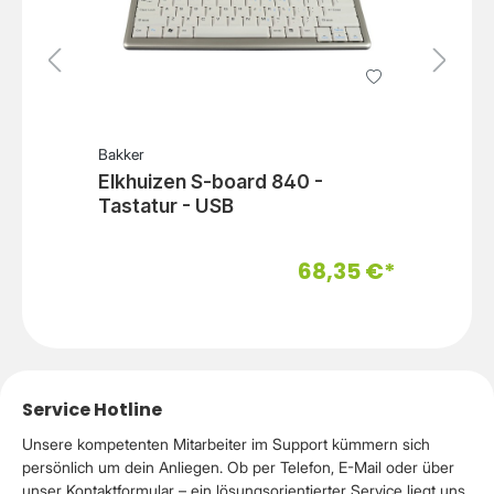
Bakker
B
Elkhuizen S-board 840 -
E
Tastatur - USB
T
*
68,35 €*
Service Hotline
Unsere kompetenten Mitarbeiter im Support kümmern sich
persönlich um dein Anliegen. Ob per Telefon, E-Mail oder über
unser Kontaktformular – ein lösungsorientierter Service liegt uns