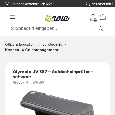
1
Versandkostenfrei ab 49€
Versand mit 
inhalt springen
Office & Education
Bürotechnik
Kassen- & Geldmanagement
Olympia UV 587 – Geldscheinprüfer –
schwarz
Produkt-Nr.: 69fa89