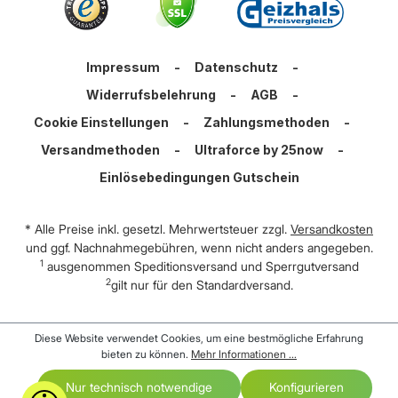
Impressum
-
Datenschutz
-
Widerrufsbelehrung
-
AGB
-
Cookie Einstellungen
-
Zahlungsmethoden
-
Versandmethoden
-
Ultraforce by 25now
-
Einlösebedingungen Gutschein
* Alle Preise inkl. gesetzl. Mehrwertsteuer zzgl.
Versandkosten
und ggf. Nachnahmegebühren, wenn nicht anders angegeben.
1
ausgenommen Speditionsversand und Sperrgutversand
2
gilt nur für den Standardversand.
Diese Website verwendet Cookies, um eine bestmögliche Erfahrung
bieten zu können.
Mehr Informationen ...
Nur technisch notwendige
Konfigurieren