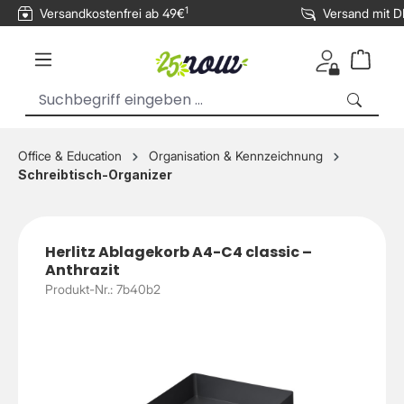
1
Versandkostenfrei ab 49€
Versand mit 
inhalt springen
Office & Education
Organisation & Kennzeichnung
Schreibtisch-Organizer
Herlitz Ablagekorb A4-C4 classic –
Anthrazit
Produkt-Nr.: 7b40b2