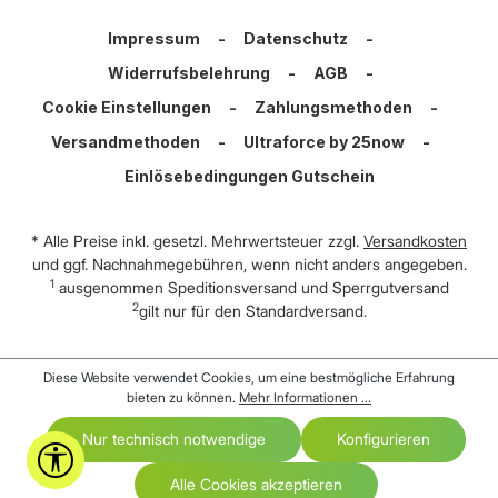
Impressum
-
Datenschutz
-
Widerrufsbelehrung
-
AGB
-
Cookie Einstellungen
-
Zahlungsmethoden
-
Versandmethoden
-
Ultraforce by 25now
-
Einlösebedingungen Gutschein
* Alle Preise inkl. gesetzl. Mehrwertsteuer zzgl.
Versandkosten
und ggf. Nachnahmegebühren, wenn nicht anders angegeben.
1
ausgenommen Speditionsversand und Sperrgutversand
2
gilt nur für den Standardversand.
Diese Website verwendet Cookies, um eine bestmögliche Erfahrung
bieten zu können.
Mehr Informationen ...
Nur technisch notwendige
Konfigurieren
Werkzeugleiste anzeigen
Alle Cookies akzeptieren