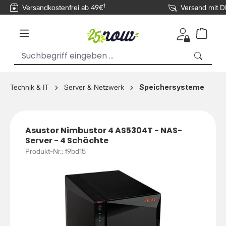
1
Versandkostenfrei ab 49€
Versand mit 
inhalt springen
Technik & IT
Server & Netzwerk
Speichersysteme
Asustor Nimbustor 4 AS5304T - NAS-
Server - 4 Schächte
Produkt-Nr.: f9bd15