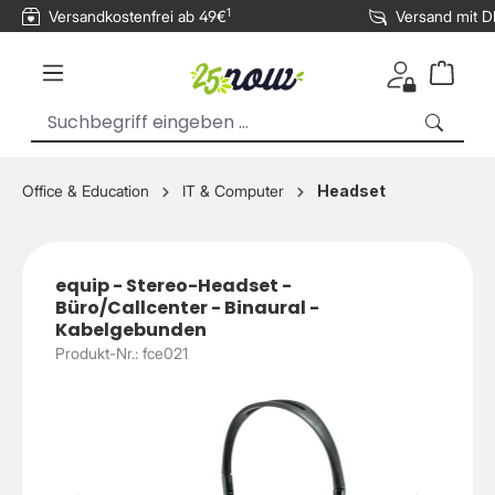
1
Versandkostenfrei ab 49€
Versand mit 
inhalt springen
Office & Education
IT & Computer
Headset
equip - Stereo-Headset -
Büro/Callcenter - Binaural -
Kabelgebunden
Produkt-Nr.: fce021