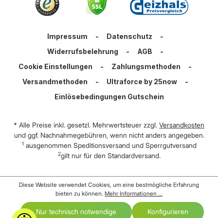
Impressum
-
Datenschutz
-
Widerrufsbelehrung
-
AGB
-
Cookie Einstellungen
-
Zahlungsmethoden
-
Versandmethoden
-
Ultraforce by 25now
-
Einlösebedingungen Gutschein
* Alle Preise inkl. gesetzl. Mehrwertsteuer zzgl.
Versandkosten
und ggf. Nachnahmegebühren, wenn nicht anders angegeben.
1
ausgenommen Speditionsversand und Sperrgutversand
2
gilt nur für den Standardversand.
Diese Website verwendet Cookies, um eine bestmögliche Erfahrung
bieten zu können.
Mehr Informationen ...
Nur technisch notwendige
Konfigurieren
Werkzeugleiste anzeigen