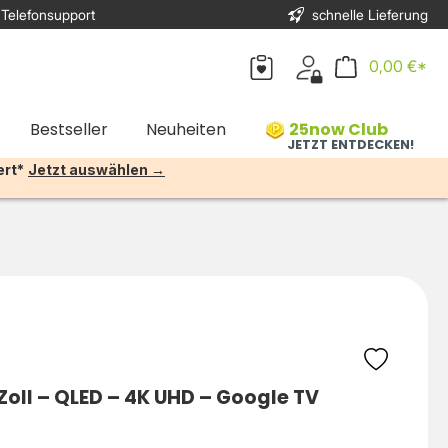
 Telefonsupport
schnelle Lieferung
0,00 €*
Bestseller
Neuheiten
25now Club
JETZT ENTDECKEN!
ert*
Jetzt auswählen →
oll – QLED – 4K UHD – Google TV