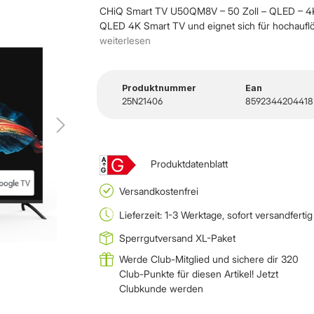
CHiQ Smart TV U50QM8V – 50 Zoll – QLED – 4K
QLED 4K Smart TV und eignet sich für hochaufl
weiterlesen
Produktnummer
Ean
25N21406
8592344204418
G
A
Produktdatenblatt
↑
G
Versandkostenfrei
Lieferzeit: 1-3 Werktage, sofort versandfertig
Sperrgutversand XL-Paket
Werde Club-Mitglied und sichere dir 320
Club-Punkte für diesen Artikel!
Jetzt
Clubkunde werden