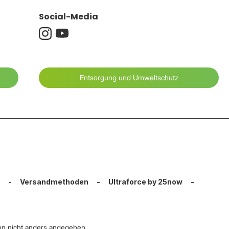
Social-Media
Entsorgung und Umweltschutz
-
Versandmethoden
-
Ultraforce by 25now
-
n nicht anders angegeben.