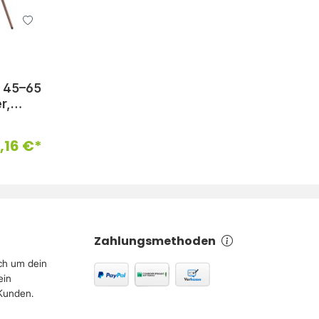
r 45–65
r,
lbar
6,16 €*
Zahlungsmethoden
ch um dein
ein
 Kunden.