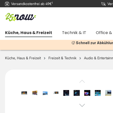
1
Versandkostenfrei ab 49€
Ver
e springen
Zur Hauptnavigation springen
Küche, Haus & Freizeit
Technik & IT
Office &
🥵
Schnell zur Abkühlu
Küche, Haus & Freizeit
Freizeit & Technik
Audio & Entertain