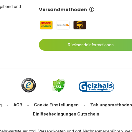
igabend und
Versandmethoden
Rücksendeinformationen
g
-
AGB
-
Cookie Einstellungen
-
Zahlungsmethoden
Einlösebedingungen Gutschein
. Mehrwertsteuer zzgl.
Versandkosten
und ggf. Nachnahmegebühren, wen