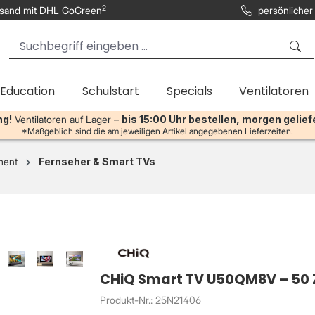
2
sand mit DHL GoGreen
persönlicher
 Education
Schulstart
Specials
Ventilatoren
ng!
Ventilatoren auf Lager –
bis 15:00 Uhr bestellen, morgen gelief
*Maßgeblich sind die am jeweiligen Artikel angegebenen Lieferzeiten.
ment
Fernseher & Smart TVs
CHiQ Smart TV U50QM8V – 50 Z
Produkt-Nr.: 25N21406