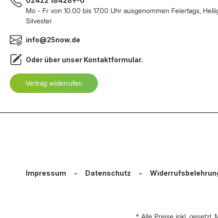
02422 184289-0
Mo - Fr von 10.00 bis 17.00 Uhr ausgenommen Feiertags, Heil
Silvester
info@25now.de
Oder über unser
Kontaktformular
.
Vertrag widerrufen
Impressum
-
Datenschutz
-
Widerrufsbelehrun
* Alle Preise inkl. gesetzl