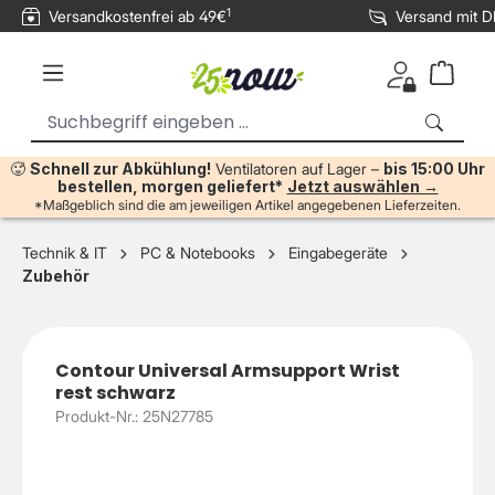
1
Versandkostenfrei ab 49€
Versand mit 
inhalt springen
🥵
Schnell zur Abkühlung!
Ventilatoren auf Lager –
bis 15:00 Uhr
bestellen, morgen geliefert*
Jetzt auswählen →
*Maßgeblich sind die am jeweiligen Artikel angegebenen Lieferzeiten.
Technik & IT
PC & Notebooks
Eingabegeräte
Zubehör
Contour Universal Armsupport Wrist
rest schwarz
Produkt-Nr.: 25N27785