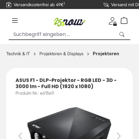
1
Versandkostenfrei ab 49€
Versand mit 
inhalt springen
Technik & IT
Projektoren & Displays
Projektoren
ASUS F1 - DLP-Projektor - RGB LED - 3D -
3000 lm - Full HD (1920 x 1080)
Produkt-Nr.: e615e9