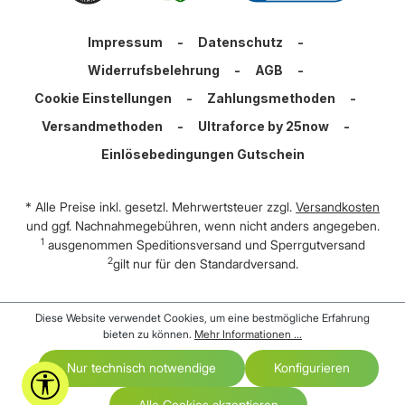
Impressum
-
Datenschutz
-
Widerrufsbelehrung
-
AGB
-
Cookie Einstellungen
-
Zahlungsmethoden
-
Versandmethoden
-
Ultraforce by 25now
-
Einlösebedingungen Gutschein
* Alle Preise inkl. gesetzl. Mehrwertsteuer zzgl.
Versandkosten
und ggf. Nachnahmegebühren, wenn nicht anders angegeben.
1
ausgenommen Speditionsversand und Sperrgutversand
2
gilt nur für den Standardversand.
Diese Website verwendet Cookies, um eine bestmögliche Erfahrung
bieten zu können.
Mehr Informationen ...
Nur technisch notwendige
Konfigurieren
Werkzeugleiste anzeigen
Alle Cookies akzeptieren