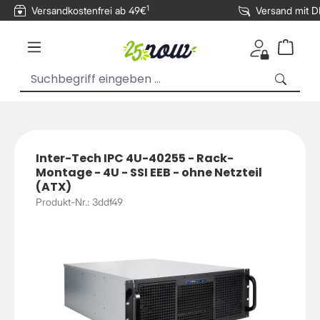
1
Versandkostenfrei ab 49€
Versand mit 
inhalt springen
Inter-Tech IPC 4U-40255 - Rack-
Montage - 4U - SSI EEB - ohne Netzteil
(ATX)
Produkt-Nr.: 3ddf49