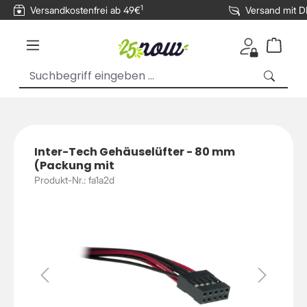
1
Versandkostenfrei ab 49€
Versand mit 
inhalt springen
Inter-Tech Gehäuselüfter - 80 mm
(Packung mit
Produkt-Nr.: fa1a2d