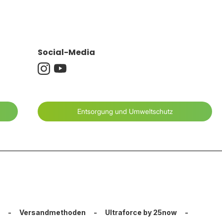
Social-Media
Entsorgung und Umweltschutz
-
Versandmethoden
-
Ultraforce by 25now
-