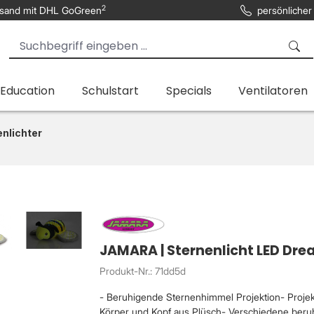
2
sand mit DHL GoGreen
persönlicher
 Education
Schulstart
Specials
Ventilatoren
nlichter
JAMARA | Sternenlicht LED Dr
Produkt-Nr.: 71dd5d
- Beruhigende Sternenhimmel Projektion- Proje
Körper und Kopf aus Plüsch- Verschiedene ber