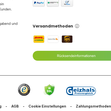
ein
 Kunden.
igabend und
Versandmethoden
Rücksendeinformationen
g
-
AGB
-
Cookie Einstellungen
-
Zahlungsmethoden