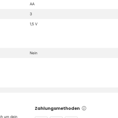
AA
3
1,5 V
Nein
Zahlungsmethoden
ch um dein