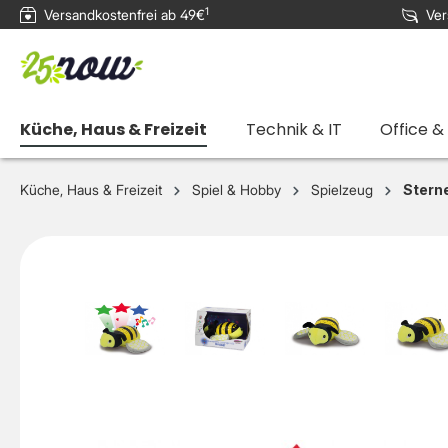
1
Versandkostenfrei ab 49€
Ver
e springen
Zur Hauptnavigation springen
Küche, Haus & Freizeit
Technik & IT
Office &
Küche, Haus & Freizeit
Spiel & Hobby
Spielzeug
Sterne