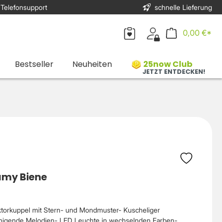
 Telefonsupport
schnelle Lieferung
0,00 €*
Bestseller
Neuheiten
25now Club
JETZT ENTDECKEN!
eamy Biene
ktorkuppel mit Stern- und Mondmuster- Kuscheliger
uhigende Melodien- LED Leuchte in wechselnden Farben-