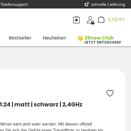
 Telefonsupport
schnelle Lieferung
0,00 €*
Bestseller
Neuheiten
25now Club
JETZT ENTDECKEN!
24 | matt | schwarz | 2,4GHz
hren kann jetzt wahr werden. Mit diesem offiziell
n Sie sich das Gefühl einen Traumflitzer zu besitzen ins