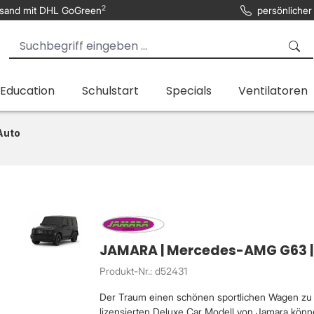
2
sand mit DHL GoGreen
persönlicher
 Education
Schulstart
Specials
Ventilatoren
Auto
JAMARA | Mercedes-AMG G63 |1:
Produkt-Nr.: d52431
Der Traum einen schönen sportlichen Wagen zu fa
lizensierten Deluxe Car Modell von Jamara könne