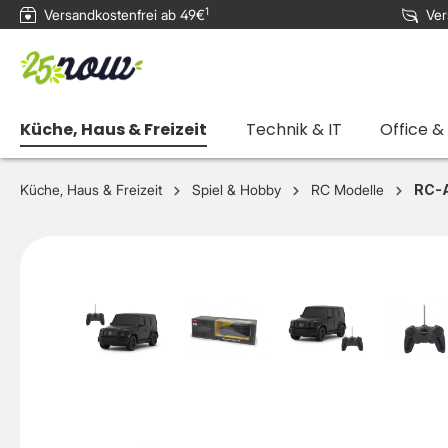
1
Versandkostenfrei ab 49€
Ver
e springen
Zur Hauptnavigation springen
Küche, Haus & Freizeit
Technik & IT
Office &
Küche, Haus & Freizeit
Spiel & Hobby
RC Modelle
RC-