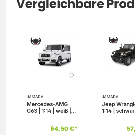
Vergleichbare Pro
JAMARA
JAMARA
Mercedes-AMG
Jeep Wrangle
G63 | 1:14 | weiß |
1:14 | schwar
2,4GHz
2,4GHz | Tür
manuell
64,50 €*
57