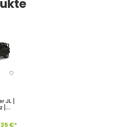
dukte
r JL |
z |
,35 €*