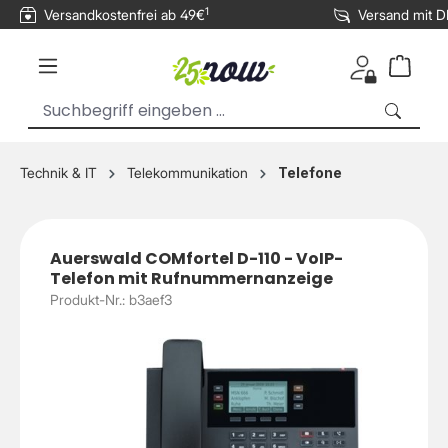
1
Versandkostenfrei ab 49€
Versand mit 
inhalt springen
Technik & IT
Telekommunikation
Telefone
Auerswald COMfortel D-110 - VoIP-
Telefon mit Rufnummernanzeige
Produkt-Nr.: b3aef3