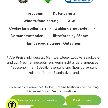
Impressum
-
Datenschutz
-
Widerrufsbelehrung
-
AGB
-
Cookie Einstellungen
-
Zahlungsmethoden
-
Versandmethoden
-
Ultraforce by 25now
-
Einlösebedingungen Gutschein
* Alle Preise inkl. gesetzl. Mehrwertsteuer zzgl.
Versandkosten
und ggf. Nachnahmegebühren, wenn nicht anders angegeben.
1
ausgenommen Speditionsversand und Sperrgutversand
2
gilt nur für den Standardversand.
Diese Website verwendet Cookies, um eine bestmögliche Erfahrung
bieten zu können.
Mehr Informationen ...
Nur technisch notwendige
Konfigurieren
Werkzeugleiste anzeigen