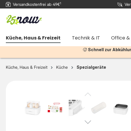
1
Versandkostenfrei ab 49€
Ver
e springen
Zur Hauptnavigation springen
Küche, Haus & Freizeit
Technik & IT
Office &
🥵
Schnell zur Abkühlu
Küche, Haus & Freizeit
Küche
Spezialgeräte