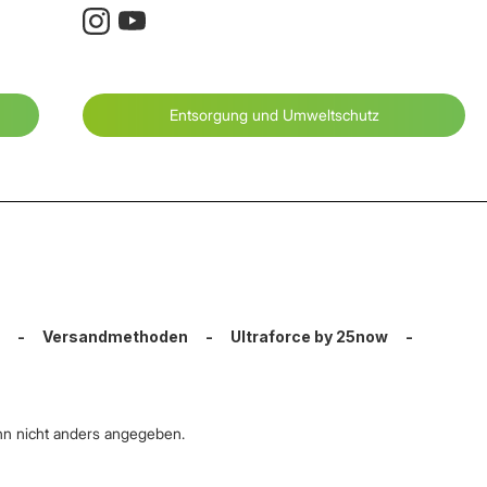
Entsorgung und Umweltschutz
-
Versandmethoden
-
Ultraforce by 25now
-
n nicht anders angegeben.