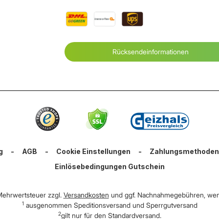
Rücksendeinformationen
g
-
AGB
-
Cookie Einstellungen
-
Zahlungsmethoden
Einlösebedingungen Gutschein
. Mehrwertsteuer zzgl.
Versandkosten
und ggf. Nachnahmegebühren, wen
1
ausgenommen Speditionsversand und Sperrgutversand
2
gilt nur für den Standardversand.