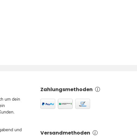
Zahlungsmethoden
ch um dein
ein
 Kunden.
igabend und
Versandmethoden