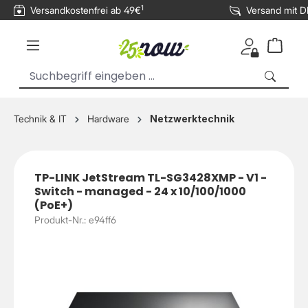
1
Versandkostenfrei ab 49€
Versand mit 
inhalt springen
Technik & IT
Hardware
Netzwerktechnik
TP-LINK JetStream TL-SG3428XMP - V1 -
Switch - managed - 24 x 10/100/1000
(PoE+)
Produkt-Nr.: e94ff6