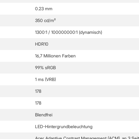
0.23 mm
350 cd/m²
1300:1 / 100000000:1 (dynamisch)
HDR10
16,7 Millionen Farben
99% sRGB
1 ms (VRB)
178
178
Blendfrei
LED-Hintergrundbeleuchtung
Acer Adaptive Contrast Management (ACM), an 3 Seite