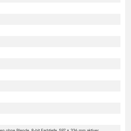
n ohne Blende, 8-bit Farbtiefe, 597 x 336 mm aktiver