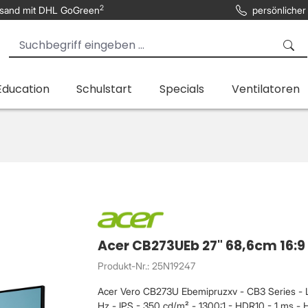
2
sand mit DHL GoGreen
persönlicher
Education
Schulstart
Specials
Ventilatoren
Acer CB273UEb 27" 68,6cm 16:9
Produkt-Nr.: 25N19247
Acer Vero CB273U Ebemipruzxv - CB3 Series -
Hz - IPS - 350 cd/m² - 1300:1 - HDR10 - 1 ms - H