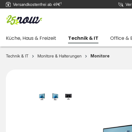
1
Versandkostenfrei ab 49€
Ver
e springen
Zur Hauptnavigation springen
Küche, Haus & Freizeit
Technik & IT
Office & 
Technik & IT
Monitore & Halterungen
Monitore