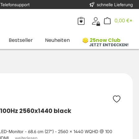
 Telefonsupport
schnelle Lieferung
0,00 €*
Bestseller
Neuheiten
25now Club
JETZT ENTDECKEN!
 100Hz 2560x1440 black
 LED-Monitor - 68.6 cm (27") - 2560 x 1440 WQHD @ 100
DMI, ...
weiterlesen