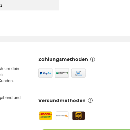
z
Zahlungsmethoden
ch um dein
ein
 Kunden.
igabend und
Versandmethoden