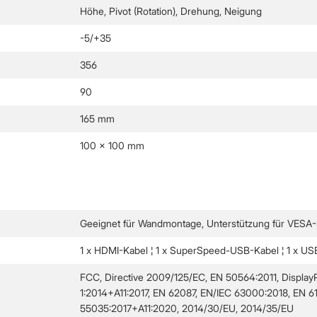
Höhe, Pivot (Rotation), Drehung, Neigung
-5/+35
356
90
165 mm
100 x 100 mm
Geeignet für Wandmontage, Unterstützung für VESA-S
1 x HDMI-Kabel ¦ 1 x SuperSpeed-USB-Kabel ¦ 1 x US
FCC, Directive 2009/125/EC, EN 50564:2011, Display
1:2014+A11:2017, EN 62087, EN/IEC 63000:2018, EN 
55035:2017+A11:2020, 2014/30/EU, 2014/35/EU