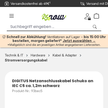
1
Versandkostenfrei ab 49€
Versand mit 
inhalt springen
🥵
Schnell zur Abkühlung!
Ventilatoren auf Lager –
bis 15:00 Uhr
bestellen, morgen geliefert*
Jetzt auswählen →
*Maßgeblich sind die am jeweiligen Artikel angegebenen Lieferzeiten.
Technik & IT
Hardware
Kabel & Adapter
Stromversorgungskabel
DIGITUS Netzanschlusskabel Schuko an
IEC C5 ca. 1,2m schwarz
Produkt-Nr.: 93bec5