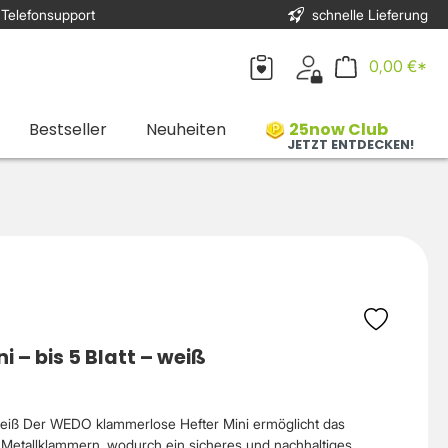
 Telefonsupport
schnelle Lieferung
0,00 €*
Bestseller
Neuheiten
25now Club
JETZT ENTDECKEN!
 – bis 5 Blatt – weiß
weiß Der WEDO klammerlose Hefter Mini ermöglicht das
etallklammern, wodurch ein sicheres und nachhaltiges