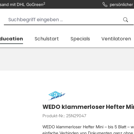
2
sand mit DHL GoGreen
persönlicher
Education
Schulstart
Specials
Ventilatoren
WEDO klammerloser Hefter Mini
Produkt-Nr.: 25N29047
WEDO klammerloser Hefter Mini – bis 5 Blatt – 
einfache Verbinden von Dokumenten ganz ohne M