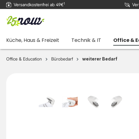
1
Versandkostenfrei ab 49€
Ver
e springen
Zur Hauptnavigation springen
Küche, Haus & Freizeit
Technik & IT
Office & 
Office & Education
Bürobedarf
weiterer Bedarf