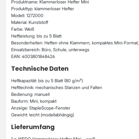
Produktname: Klammerloser Hefter Mini
Produkttyp: klammerloser Hefter
Modell: 1272000
Material: Kunststoff
Farbe: Weiß
Heftleistung: bis zu 5 Blatt
Besonderheiten: Heften ohne Klammern, kompaktes Mini-Format, 
Einsatzbereich: Büro, Schule, unterwegs
EAN: 4003801848426
Technische Daten
Heftkapazität: bis zu 5 Blatt (80 g/m²)
Hefttechnik: mechanisches Stanzen und Falten
Bedienung: manuell
Bauform: Mini, kompakt
Anzeige: StapleScope-Fenster
Gewicht: leicht (modellabhängig)
Lieferumfang
1 × WEDO klammerloser Hefter Mini – weiß