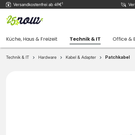
1
Versandkostenfrei ab 49€
Ver
e springen
Zur Hauptnavigation springen
Küche, Haus & Freizeit
Technik & IT
Office & 
Technik & IT
Hardware
Kabel & Adapter
Patchkabel