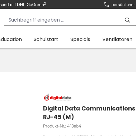
2
sand mit DHL GoGreen
persönlicher
Education
Schulstart
Specials
Ventilatoren
Digital Data Communications S
RJ-45 (M)
Produkt-Nr.: 413eb4