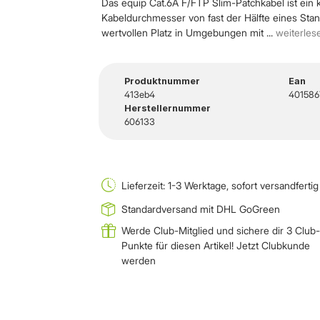
Das equip Cat.6A F/FTP Slim-Patchkabel ist ein 
Kabeldurchmesser von fast der Hälfte eines Stand
wertvollen Platz in Umgebungen mit ...
weiterles
Produktnummer
Ean
413eb4
401586
Herstellernummer
606133
Lieferzeit: 1-3 Werktage, sofort versandfertig
Standardversand mit DHL GoGreen
Werde Club-Mitglied und sichere dir 3 Club-
Punkte für diesen Artikel!
Jetzt Clubkunde
werden