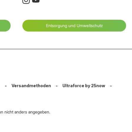
Entsorgung und Umweltschutz
-
Versandmethoden
-
Ultraforce by 25now
-
n nicht anders angegeben.