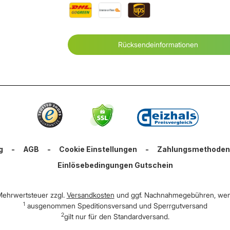
Rücksendeinformationen
g
-
AGB
-
Cookie Einstellungen
-
Zahlungsmethoden
Einlösebedingungen Gutschein
. Mehrwertsteuer zzgl.
Versandkosten
und ggf. Nachnahmegebühren, wen
1
ausgenommen Speditionsversand und Sperrgutversand
2
gilt nur für den Standardversand.