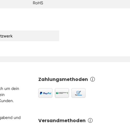
RoHS
tzwerk
Zahlungsmethoden
ch um dein
ein
 Kunden.
igabend und
Versandmethoden