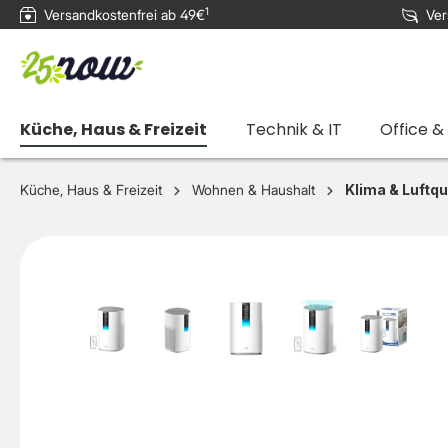
1
Versandkostenfrei ab 49€
Ver
e springen
Zur Hauptnavigation springen
Küche, Haus & Freizeit
Technik & IT
Office &
Küche, Haus & Freizeit
Wohnen & Haushalt
Klima & Luftqu