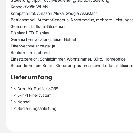
Steuerung: App, Touch-Bedienung, Sprachsteuerung
Konnektivität: WLAN
Kompatibilität: Amazon Alexa, Google Assistant
Betriebsmodi: Automatikmodus, Nachtmodus, mehrere Leistungss
Sensoren: Luftqualitätssensor
Display: LED-Display
Geräuschentwicklung: leiser Betrieb
Filterwechselanzeige: ja
Bauform: freistehend
Einsatzbereich: Schlafzimmer, Wohnzimmer, Büro, Homeoffice
Besonderheiten: Smart-Steuerung, automatische Luftqualitätsanp
Lieferumfang
1 × Dreo Air Purifier 605S
1 × 5-in-1 Filtersystem
1 × Netzteil
1 × Bedienungsanleitung