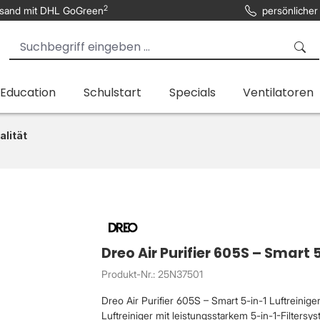
2
sand mit DHL GoGreen
persönlicher
 Education
Schulstart
Specials
Ventilatoren
alität
Dreo Air Purifier 605S – Smart 
Produkt-Nr.: 25N37501
Dreo Air Purifier 605S – Smart 5-in-1 Luftreinig
Luftreiniger mit leistungsstarkem 5-in-1-Filtersy