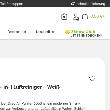
 Telefonsupport
schnelle Lieferung
0,00 €*
Bestseller
Neuheiten
25now Club
JETZT ENTDECKEN!
5-in-1 Luftreiniger – Weiß
er Der Dreo Air Purifier 605S ist ein moderner Smart-
stem zur Verbesserung der Luftqualität in Wohn-, Schlaf-