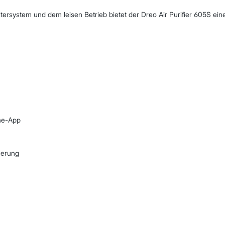
iltersystem und dem leisen Betrieb bietet der Dreo Air Purifier 605S ei
one-App
uerung