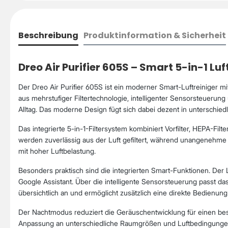
Beschreibung
Produktinformation & Sicherheit
Dreo Air Purifier 605S – Smart 5-in-1 Luf
Der Dreo Air Purifier 605S ist ein moderner Smart-Luftreiniger m
aus mehrstufiger Filtertechnologie, intelligenter Sensorsteuerun
Alltag. Das moderne Design fügt sich dabei dezent in unterschi
Das integrierte 5-in-1-Filtersystem kombiniert Vorfilter, HEPA-Filt
werden zuverlässig aus der Luft gefiltert, während unangenehme 
mit hoher Luftbelastung.
Besonders praktisch sind die integrierten Smart-Funktionen. Der
Google Assistant. Über die intelligente Sensorsteuerung passt das 
übersichtlich an und ermöglicht zusätzlich eine direkte Bedienung
Der Nachtmodus reduziert die Geräuschentwicklung für einen bes
Anpassung an unterschiedliche Raumgrößen und Luftbedingungen. Z