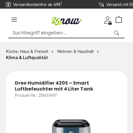
1
Versandkostenfrei ab 49€
Versand mit 
inhalt springen
Küche, Haus & Freizeit
Wohnen & Haushalt
Klima & Luftqualität
Dreo Humidifier 420S – Smart
Luftbefeuchter mit 4 Liter Tank
Produkt-Nr.: 25N37497