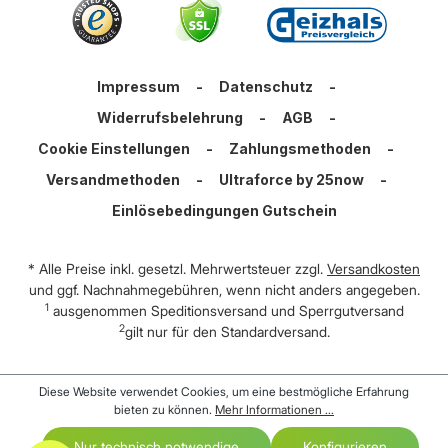
Impressum
-
Datenschutz
-
Widerrufsbelehrung
-
AGB
-
Cookie Einstellungen
-
Zahlungsmethoden
-
Versandmethoden
-
Ultraforce by 25now
-
Einlösebedingungen Gutschein
* Alle Preise inkl. gesetzl. Mehrwertsteuer zzgl.
Versandkosten
und ggf. Nachnahmegebühren, wenn nicht anders angegeben.
1
ausgenommen Speditionsversand und Sperrgutversand
2
gilt nur für den Standardversand.
Diese Website verwendet Cookies, um eine bestmögliche Erfahrung
bieten zu können.
Mehr Informationen ...
Nur technisch notwendige
Konfigurieren