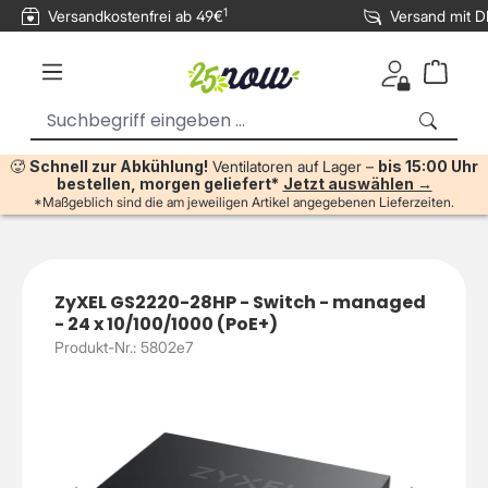
1
Versandkostenfrei ab 49€
Versand mit 
inhalt springen
🥵
Schnell zur Abkühlung!
Ventilatoren auf Lager –
bis 15:00 Uhr
bestellen, morgen geliefert*
Jetzt auswählen →
*Maßgeblich sind die am jeweiligen Artikel angegebenen Lieferzeiten.
ZyXEL GS2220-28HP - Switch - managed
- 24 x 10/100/1000 (PoE+)
Produkt-Nr.: 5802e7