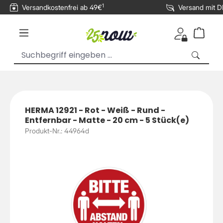
1
Versandkostenfrei ab 49€
Versand mit 
inhalt springen
HERMA 12921 - Rot - Weiß - Rund -
Entfernbar - Matte - 20 cm - 5 Stück(e)
Produkt-Nr.: 44964d