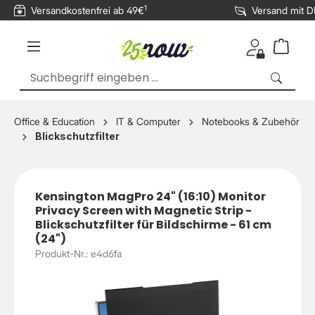
1
Versandkostenfrei ab 49€
Versand mit 
inhalt springen
Office & Education
IT & Computer
Notebooks & Zubehör
Blickschutzfilter
Kensington MagPro 24" (16:10) Monitor
Privacy Screen with Magnetic Strip -
Blickschutzfilter für Bildschirme - 61 cm
(24")
Produkt-Nr.: e4d6fa