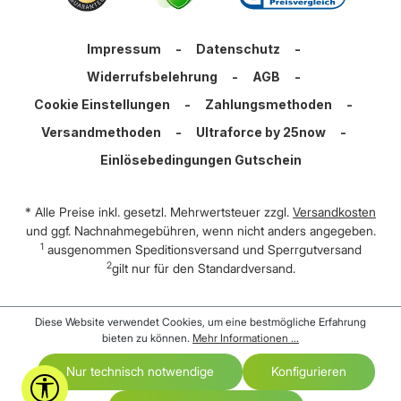
Impressum
-
Datenschutz
-
Widerrufsbelehrung
-
AGB
-
Cookie Einstellungen
-
Zahlungsmethoden
-
Versandmethoden
-
Ultraforce by 25now
-
Einlösebedingungen Gutschein
* Alle Preise inkl. gesetzl. Mehrwertsteuer zzgl.
Versandkosten
und ggf. Nachnahmegebühren, wenn nicht anders angegeben.
1
ausgenommen Speditionsversand und Sperrgutversand
2
gilt nur für den Standardversand.
Diese Website verwendet Cookies, um eine bestmögliche Erfahrung
bieten zu können.
Mehr Informationen ...
Nur technisch notwendige
Konfigurieren
Werkzeugleiste anzeigen