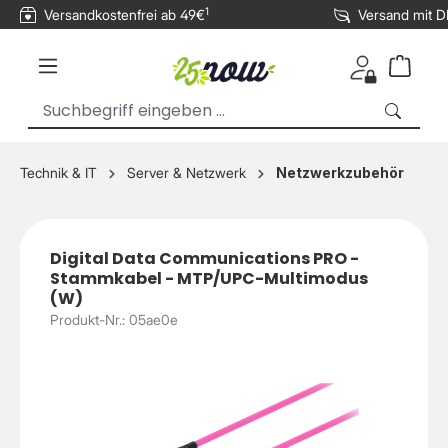
1
Versandkostenfrei ab 49€
Versand mit 
inhalt springen
Technik & IT
Server & Netzwerk
Netzwerkzubehör
Digital Data Communications PRO -
Stammkabel - MTP/UPC-Multimodus
(W)
Produkt-Nr.: 05ae0e